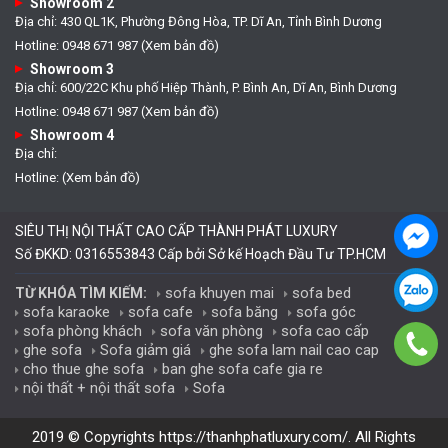
Showroom 2
Địa chỉ: 430 QL1K, Phường Đông Hòa, TP. Dĩ An, Tỉnh Bình Dương
Hotline: 0948 671 987 (Xem bản đồ)
Showroom 3
Địa chỉ: 600/22C Khu phố Hiệp Thành, P. Bình An, Dĩ An, Bình Dương
Hotline: 0948 671 987 (Xem bản đồ)
Showroom 4
Địa chỉ:
Hotline: (Xem bản đồ)
SIÊU THỊ NỘI THẤT CAO CẤP THÀNH PHÁT LUXURY
Số ĐKKD: 0316553843 Cấp bởi Sở kế Hoạch Đầu Tư TP.HCM
sofa khuyen mai
sofa bed
TỪ KHÓA TÌM KIẾM:
sofa karaoke
sofa cafe
sofa băng
sofa góc
sofa phòng khách
sofa văn phòng
sofa cao cấp
ghe sofa
Sofa giảm giá
ghe sofa lam nail cao cap
cho thue ghe sofa
ban ghe sofa cafe gia re
nội thất + nội thất sofa
Sofa
2019 © Copyrights
https://thanhphatluxury.com/
. All Rights