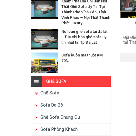
Khám Phá Địa Chỉ Bán Nội
Thất Ghế Sofa Uy Tín Tại
Thành Phố Vĩnh Yên, Tỉnh
Vĩnh Phúc – Nội Thất Thành
Phát Luxury
Nơi bán ghế sofa tại đà lạt
– Địa chỉ bán ghế sofa uy
Địa Đi
tại Th
tín nhất tại Tp Đà Lạt
Sofa buôn ma thuột KM
70%
GHẾ SOFA
Ghế Sofa
Sofa Da Bò
Ghế Sofa Chung Cư
Sofa Phòng Khách