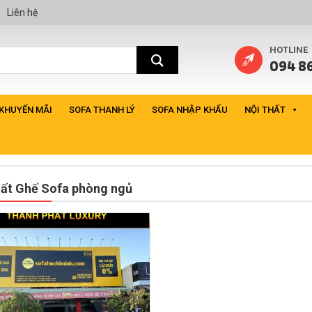
Liên hệ
HOTLINE
094 86
 KHUYẾN MÃI
SOFA THANH LÝ
SOFA NHẬP KHẨU
NỘI THẤT
hất Ghế Sofa phòng ngủ