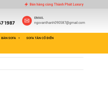
Bán hàng cùng Thành Phát Luxury
EMAIL
7 1987
ngovanthanh090587@gmail.com
BÀN SOFA
SOFA TÂN CỔ ĐIỂN