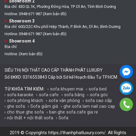
Showroom 2
Địa chỉ: 430 QL1K, Phường Đông Hòa, TP. Dĩ An, Tỉnh Bình Dương
Hotline: 0948 671 987 (Xem bản đồ)
Showroom 3
Địa chỉ: 600/22C Khu phố Hiệp Thành, P. Bình An, Dĩ An, Bình Dương
Hotline: 0948 671 987 (Xem bản đồ)
Showroom 4
Địa chỉ:
Hotline: (Xem bản đồ)
SIÊU THỊ NỘI THẤT CAO CẤP THÀNH PHÁT LUXURY
Số ĐKKD: 0316553843 Cấp bởi Sở kế Hoạch Đầu Tư TP.HCM
sofa khuyen mai
sofa bed
TỪ KHÓA TÌM KIẾM:
sofa karaoke
sofa cafe
sofa băng
sofa góc
sofa phòng khách
sofa văn phòng
sofa cao cấp
ghe sofa
Sofa giảm giá
ghe sofa lam nail cao cap
cho thue ghe sofa
ban ghe sofa cafe gia re
nội thất + nội thất sofa
Sofa
2019 © Copyrights
https://thanhphatluxury.com/
. All Rights