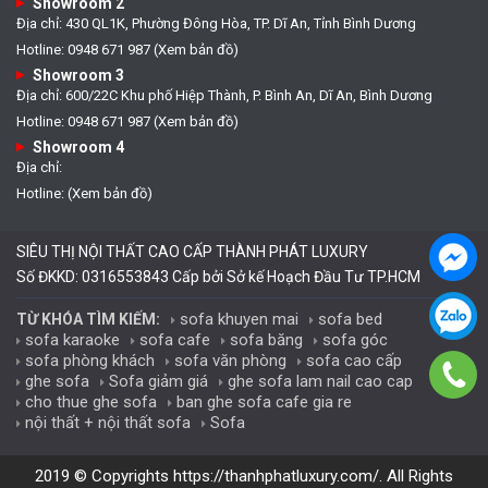
Showroom 2
Địa chỉ: 430 QL1K, Phường Đông Hòa, TP. Dĩ An, Tỉnh Bình Dương
Hotline: 0948 671 987 (Xem bản đồ)
Showroom 3
Địa chỉ: 600/22C Khu phố Hiệp Thành, P. Bình An, Dĩ An, Bình Dương
Hotline: 0948 671 987 (Xem bản đồ)
Showroom 4
Địa chỉ:
Hotline: (Xem bản đồ)
SIÊU THỊ NỘI THẤT CAO CẤP THÀNH PHÁT LUXURY
Số ĐKKD: 0316553843 Cấp bởi Sở kế Hoạch Đầu Tư TP.HCM
sofa khuyen mai
sofa bed
TỪ KHÓA TÌM KIẾM:
sofa karaoke
sofa cafe
sofa băng
sofa góc
sofa phòng khách
sofa văn phòng
sofa cao cấp
ghe sofa
Sofa giảm giá
ghe sofa lam nail cao cap
cho thue ghe sofa
ban ghe sofa cafe gia re
nội thất + nội thất sofa
Sofa
2019 © Copyrights
https://thanhphatluxury.com/
. All Rights