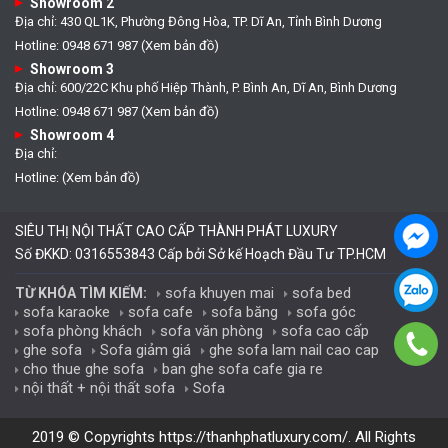
Showroom 2
Địa chỉ: 430 QL1K, Phường Đông Hòa, TP. Dĩ An, Tỉnh Bình Dương
Hotline: 0948 671 987 (Xem bản đồ)
Showroom 3
Địa chỉ: 600/22C Khu phố Hiệp Thành, P. Bình An, Dĩ An, Bình Dương
Hotline: 0948 671 987 (Xem bản đồ)
Showroom 4
Địa chỉ:
Hotline: (Xem bản đồ)
SIÊU THỊ NỘI THẤT CAO CẤP THÀNH PHÁT LUXURY
Số ĐKKD: 0316553843 Cấp bởi Sở kế Hoạch Đầu Tư TP.HCM
sofa khuyen mai
sofa bed
TỪ KHÓA TÌM KIẾM:
sofa karaoke
sofa cafe
sofa băng
sofa góc
sofa phòng khách
sofa văn phòng
sofa cao cấp
ghe sofa
Sofa giảm giá
ghe sofa lam nail cao cap
cho thue ghe sofa
ban ghe sofa cafe gia re
nội thất + nội thất sofa
Sofa
2019 © Copyrights
https://thanhphatluxury.com/
. All Rights