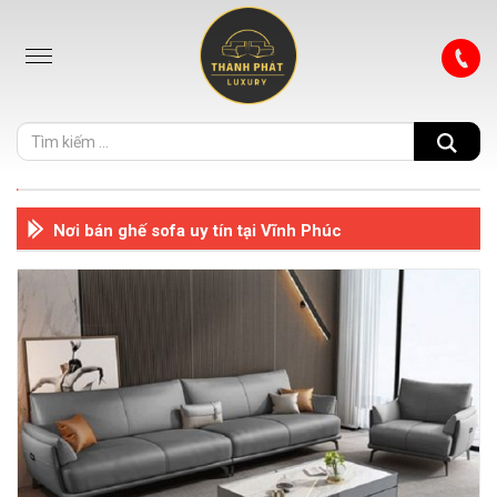
Nơi bán ghế sofa uy tín tại Vĩnh Phúc