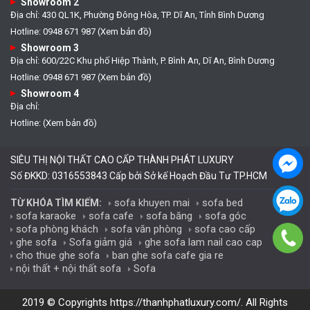
Showroom 2
Địa chỉ: 430 QL1K, Phường Đông Hòa, TP. Dĩ An, Tỉnh Bình Dương
Hotline: 0948 671 987 (Xem bản đồ)
Showroom 3
Địa chỉ: 600/22C Khu phố Hiệp Thành, P. Bình An, Dĩ An, Bình Dương
Hotline: 0948 671 987 (Xem bản đồ)
Showroom 4
Địa chỉ:
Hotline: (Xem bản đồ)
SIÊU THỊ NỘI THẤT CAO CẤP THÀNH PHÁT LUXURY
Số ĐKKD: 0316553843 Cấp bởi Sở kế Hoạch Đầu Tư TP.HCM
sofa khuyen mai
sofa bed
TỪ KHÓA TÌM KIẾM:
sofa karaoke
sofa cafe
sofa băng
sofa góc
sofa phòng khách
sofa văn phòng
sofa cao cấp
ghe sofa
Sofa giảm giá
ghe sofa lam nail cao cap
cho thue ghe sofa
ban ghe sofa cafe gia re
nội thất + nội thất sofa
Sofa
2019 © Copyrights
https://thanhphatluxury.com/
. All Rights