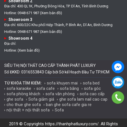
Showroom 2
Địa chỉ: 430 QL1K, Phường Đông Hòa, TP. Dĩ An, Tỉnh Bình Dương
Hotline: 0948 671 987 (Xem bản đồ)
Showroom 3
Địa chỉ: 600/22C Khu phố Hiệp Thành, P. Bình An, Dĩ An, Bình Dương
Hotline: 0948 671 987 (Xem bản đồ)
Showroom 4
Địa chỉ:
Hotline: (Xem bản đồ)
SIÊU THỊ NỘI THẤT CAO CẤP THÀNH PHÁT LUXURY
Số ĐKKD: 0316553843 Cấp bởi Sở kế Hoạch Đầu Tư TP.HCM
sofa khuyen mai
sofa bed
TỪ KHÓA TÌM KIẾM:
sofa karaoke
sofa cafe
sofa băng
sofa góc
sofa phòng khách
sofa văn phòng
sofa cao cấp
ghe sofa
Sofa giảm giá
ghe sofa lam nail cao cap
cho thue ghe sofa
ban ghe sofa cafe gia re
nội thất + nội thất sofa
Sofa
2019 © Copyrights
https://thanhphatluxury.com/
. All Rights