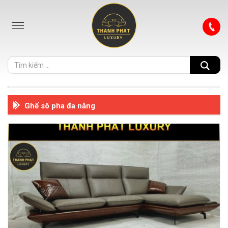
Ghế sô pha đa năng